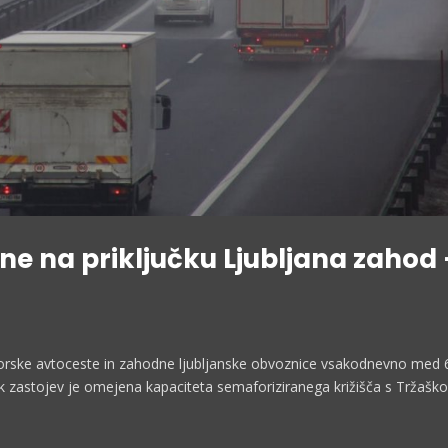
ne na priključku Ljubljana zahod 
morske avtoceste in zahodne ljubljanske obvoznice vsakodnevno med 6
nek zastojev je omejena kapaciteta semaforiziranega križišča s Tržašk