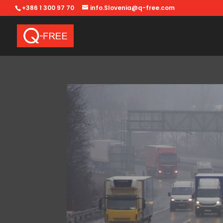
+386 1 300 97 70
info.Slovenia@q-free.com