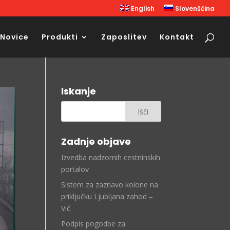
English
Slovenščina
Novice
Produkti
Zaposlitev
Kontakt
Iskanje
Zadnje objave
Izvedba nadzornih cestninskih
portalov
Sistem za zaznavo kolone na
priključku Ljubljana zahod –
Vič
Podpis pogodbe za