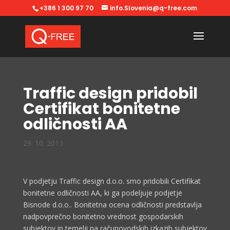
+386 1 300 97 70
info.Slovenia@q-free.com
Traffic design pridobil
Certifikat bonitetne
odličnosti AA
29. 10. 2013
V podjetju Traffic design d.o.o. smo pridobili Certifikat
bonitetne odličnosti AA, ki ga podeljuje podjetje
Bisnode d.o.o.. Bonitetna ocena odličnosti predstavlja
nadpovprečno bonitetno vrednost gospodarskih
subjektov in temelji na računovodskih izkazih subjektov