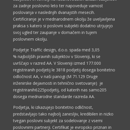
za zadnje poslovno leto ter napoveduje varnost
poslovanja v naslednjih dvanajstih mesecih.
Certificiranje je v mednarodnem okolju že uveljavljena
praksa s katero si poslovni subjekti dodatno utrjujejo
svoj ugled ter zaupanje v domačem in tujem
poslovnem okolju.
Podjetje Traffic design, d.o.o. spada med 3,05
% najboljših pravnih subjektov v Sloveniji, ki se
uvrščajo v razred AA. V Sloveniji izmed 177.000
registriranih podjetij le 3818 podjetij dosega bonitetno
odločnost AA, v naši panogi (M 71.129 Druge
inženirske dejavnosti in tehnično svetovanje) je
registriranih6225podjetij, od katerih nas samo205
dosega mednarodne standarde razreda AA.
Podjetja, ki izkazujejo bonitetno odličnost,
predstavljajo tako najbolj zanesljiv, kredibilen in nizko
tvegan poslovni subjekt za sodelovanje z vsemi
poslovnimi partnerji. Certifikat je evropsko priznan in