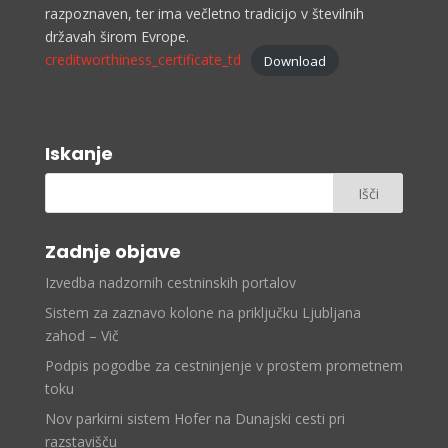
razpoznaven, ter ima večletno tradicijo v številnih
državah širom Evrope.
creditworthiness_certificate_td
Download
Iskanje
Zadnje objave
Izvedba nadzornih cestninskih portalov
Sistem za zaznavo kolone na priključku Ljubljana
zahod – Vič
Podpis pogodbe za cestninjenje v prostem prometnem
toku
Nov parkirni sistem Hofer na Dunajski cesti pri
razstavišču